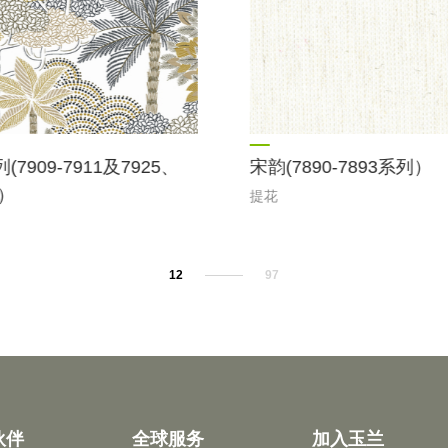
7909-7911及7925、
宋韵(7890-7893系列）
列）
提花
12
97
伙伴
全球服务
加入玉兰